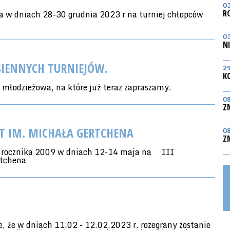
0
 w dniach 28-30 grudnia 2023 r na turniej chłopców
R
0
N
SIENNYCH TURNIEJÓW.
2
K
e młodzieżowa, na które już teraz zapraszamy.
0
Z
ĄT IM. MICHAŁA GERTCHENA
0
Z
 rocznika 2009 w dniach 12-14 maja na
III
rtchena
 że w dniach 11.02 - 12.02.2023 r. rozegrany zostanie