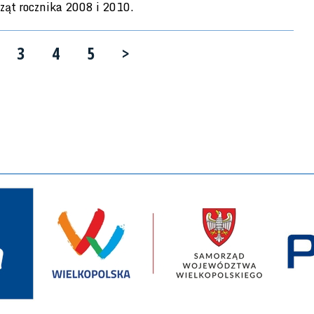
ząt rocznika 2008 i 2010.
3
4
5
>