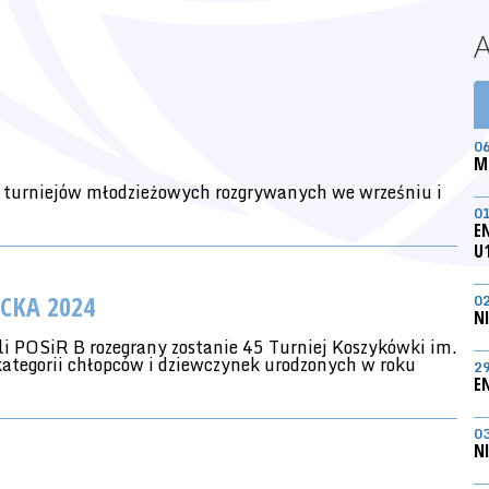
0
M
 turniejów młodzieżowych rozgrywanych we wrześniu i
0
E
U
ECKA 2024
0
N
i POSiR B rozegrany zostanie 45 Turniej Koszykówki im.
ategorii chłopców i dziewczynek urodzonych w roku
2
E
0
N