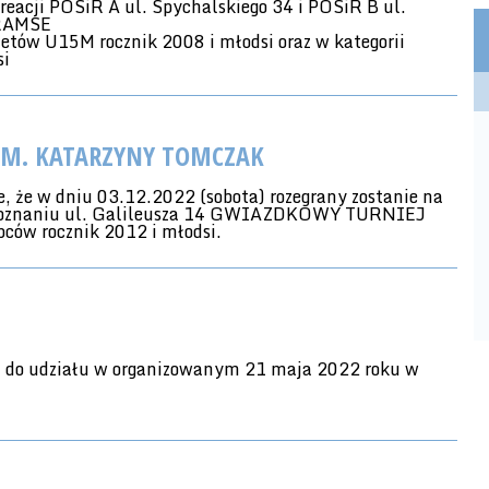
reacji POSiR A ul. Spychalskiego 34 i POSiR B ul.
RAMSE
etów U15M rocznik 2008 i młodsi oraz w kategorii
si
IM. KATARZYNY TOMCZAK
, że w dniu 03.12.2022 (sobota) rozegrany zostanie na
w Poznaniu ul. Galileusza 14 GWIAZDKOWY TURNIEJ
ów rocznik 2012 i młodsi.
a do udziału w organizowanym 21 maja 2022 roku w