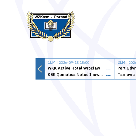
1LM
| 2026-09-18 18:00
2LM
| 202
WKK Active Hotel Wrocław
Port Gdy
---
KSK Qemetica Noteć Inowrocław
---