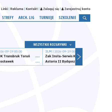
Linki
Reklama
Kontakt
Zaloguj się
Zarejestruj konto
STREFY
ARCH. LIG
TURNIEJE
SZKOLENIE
WSZYSTKIE ROZGRYWKI
026-09-19 00:00
2LM
| 2026-09-19 00:00
2LM
|
K Transbruk Toruń
Żak Insta-Serwis Koszalin
Energ
---
---
ocławek
Astoria II Bydgoszcz
Sklep
---
---