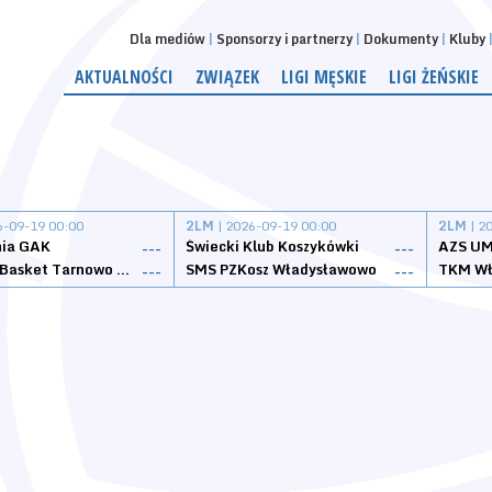
Dla mediów
Sponsorzy i partnerzy
Dokumenty
Kluby
AKTUALNOŚCI
ZWIĄZEK
LIGI MĘSKIE
LIGI ŻEŃSKIE
6-09-19 00:00
2LM
| 2026-09-19 00:00
2LM
| 2
nia GAK
Świecki Klub Koszykówki
AZS UM
---
---
Tarnovia Basket Tarnowo Podgórne
SMS PZKosz Władysławowo
TKM Wł
---
---