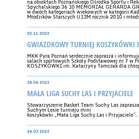
na obiektach Poznańskiego Ośrodka Sportu i Rek
Spychalskiego 36 10 MEMORIAŁ GERARDA G
w dwóch kategoriach wiekowych w kategorii Kad
Młodzików Starszych U13M rocznik 2010 i młod
02.11.2022
GWIAZDKOWY TURNIEJ KOSZYKÓWKI 
MKK Pyra Poznań serdecznie zaprasza i informuje
salach sportowych Szkoły Podstawowej nr 7 
KOSZYKÓWKI im. Katarzyny Tomczak dla chłopc
28.04.2022
MAŁA LIGA SUCHY LAS I PRZYJACIELE
Stowarzyszenie Basket Team Suchy Las zaprasz
Suchym Lesie turnieju mini
koszykówki „Mała Liga Suchy Las i Przyjaciele”.
24.03.2022