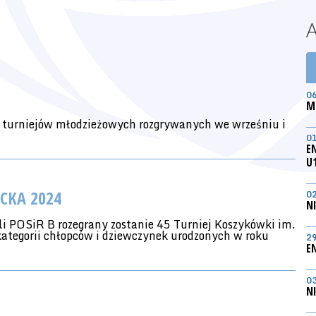
0
M
 turniejów młodzieżowych rozgrywanych we wrześniu i
0
E
U
ECKA 2024
0
N
i POSiR B rozegrany zostanie 45 Turniej Koszykówki im.
ategorii chłopców i dziewczynek urodzonych w roku
2
E
0
N