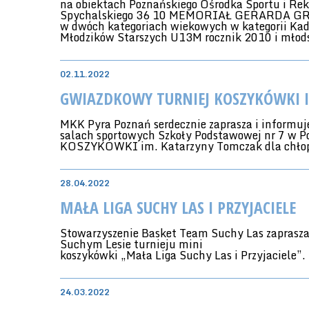
na obiektach Poznańskiego Ośrodka Sportu i Rek
Spychalskiego 36 10 MEMORIAŁ GERARDA G
w dwóch kategoriach wiekowych w kategorii Kad
Młodzików Starszych U13M rocznik 2010 i młod
02.11.2022
GWIAZDKOWY TURNIEJ KOSZYKÓWKI 
MKK Pyra Poznań serdecznie zaprasza i informuje
salach sportowych Szkoły Podstawowej nr 7 
KOSZYKÓWKI im. Katarzyny Tomczak dla chłopc
28.04.2022
MAŁA LIGA SUCHY LAS I PRZYJACIELE
Stowarzyszenie Basket Team Suchy Las zaprasz
Suchym Lesie turnieju mini
koszykówki „Mała Liga Suchy Las i Przyjaciele”.
24.03.2022