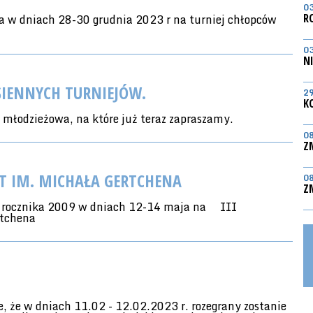
0
 w dniach 28-30 grudnia 2023 r na turniej chłopców
R
0
N
SIENNYCH TURNIEJÓW.
2
K
e młodzieżowa, na które już teraz zapraszamy.
0
Z
ĄT IM. MICHAŁA GERTCHENA
0
Z
 rocznika 2009 w dniach 12-14 maja na
III
rtchena
 że w dniach 11.02 - 12.02.2023 r. rozegrany zostanie