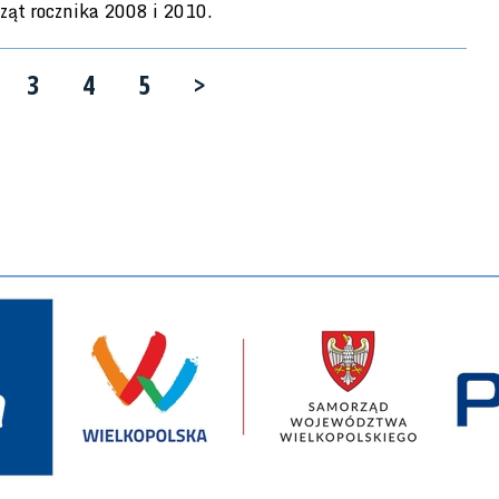
ząt rocznika 2008 i 2010.
3
4
5
>