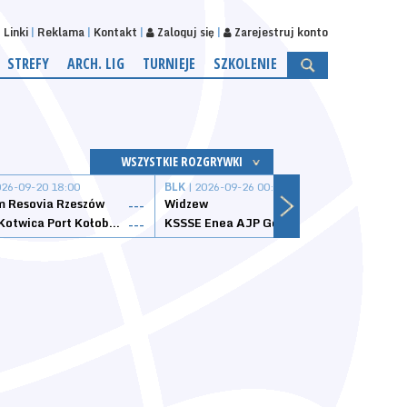
Linki
Reklama
Kontakt
Zaloguj się
Zarejestruj konto
STREFY
ARCH. LIG
TURNIEJE
SZKOLENIE
WSZYSTKIE ROZGRYWKI
026-09-20 18:00
BLK
| 2026-09-26 00:00
BLK
| 
 Resovia Rzeszów
Widzew
Wisła
---
---
Datzzy Kotwica Port Kołobrzeg
KSSSE Enea AJP Gorzów Wielkopolski
1KS Ś
---
---