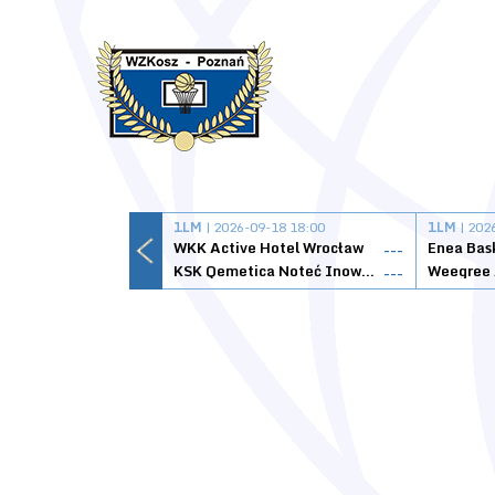
1LM
| 2026-09-18 18:00
1LM
| 202
WKK Active Hotel Wrocław
Enea Bas
---
KSK Qemetica Noteć Inowrocław
---