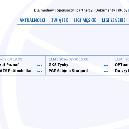
Dla mediów
Sponsorzy i partnerzy
Dokumenty
Kluby
AKTUALNOŚCI
ZWIĄZEK
LIGI MĘSKIE
LIGI ŻEŃSKIE
6-09-19 18:00
1LM
| 2026-09-20 15:00
1LM
| 2
ket Poznań
GKS Tychy
OPTeam
---
---
Weegree AZS Politechnika Opolska
PGE Spójnia Stargard
---
---