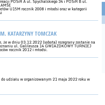
reacji POSiR A ul. Spychalskiego 34 i POSiR B ul.
RAMSE
etów U15M rocznik 2008 i młodsi oraz w kategorii
si
IM. KATARZYNY TOMCZAK
, że w dniu 03.12.2022 (sobota) rozegrany zostanie na
w Poznaniu ul. Galileusza 14 GWIAZDKOWY TURNIEJ
ów rocznik 2012 i młodsi.
a do udziału w organizowanym 21 maja 2022 roku w