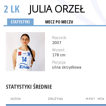
2 LK
JULIA ORZEŁ
STATYSTYKI
MECZ PO MECZU
Rocznik:
2007
Wzrost:
178 cm
Pozycja:
silna skrzydłowa
STATYSTYKI ŚREDNIE
SEZON
DRUŻYNA
M
PKT
MIN