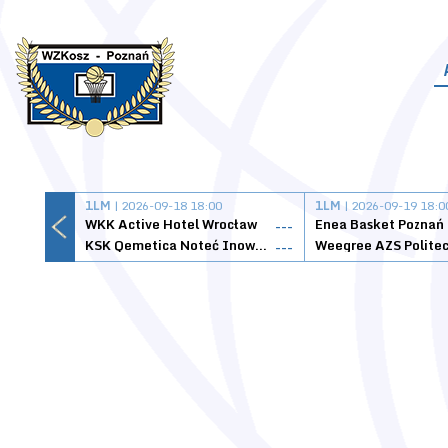
1LM
| 2026-09-18 18:00
1LM
| 2026-09-19 18:0
WKK Active Hotel Wrocław
Enea Basket Poznań
---
KSK Qemetica Noteć Inowrocław
---