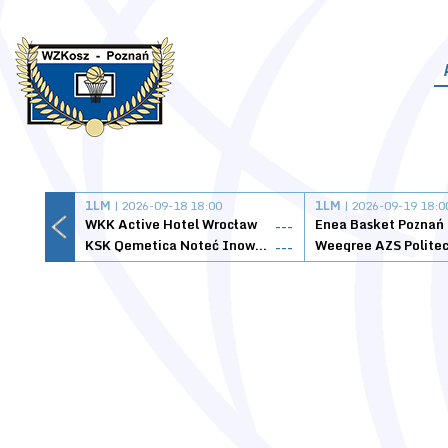
1LM
| 2026-09-18 18:00
1LM
| 2026-09-19 18:0
WKK Active Hotel Wrocław
Enea Basket Poznań
---
KSK Qemetica Noteć Inowrocław
---