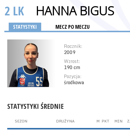
2 LK
HANNA BIGUS
STATYSTYKI
MECZ PO MECZU
Rocznik:
2009
Wzrost:
190 cm
Pozycja:
środkowa
STATYSTYKI ŚREDNIE
SEZON
DRUŻYNA
M
PKT
MIN
Z