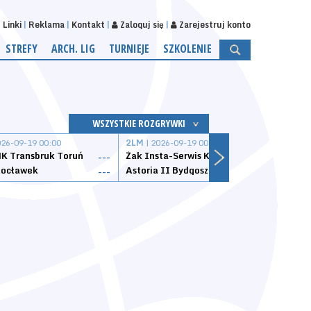
Linki
Reklama
Kontakt
Zaloguj się
Zarejestruj konto
STREFY
ARCH. LIG
TURNIEJE
SZKOLENIE
WSZYSTKIE ROZGRYWKI
026-09-19 00:00
2LM
| 2026-09-19 00:00
2LM
|
K Transbruk Toruń
Żak Insta-Serwis Koszalin
Energ
---
---
ocławek
Astoria II Bydgoszcz
Sklep
---
---