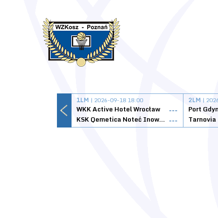
1LM
| 2026-09-18 18:00
2LM
| 202
WKK Active Hotel Wrocław
Port Gdy
---
KSK Qemetica Noteć Inowrocław
---