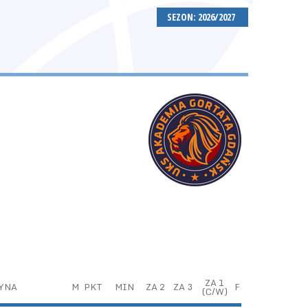
SEZON: 2026/2027
ZA 1
YNA
M
PKT
MIN
ZA 2
ZA 3
F
(C/W)