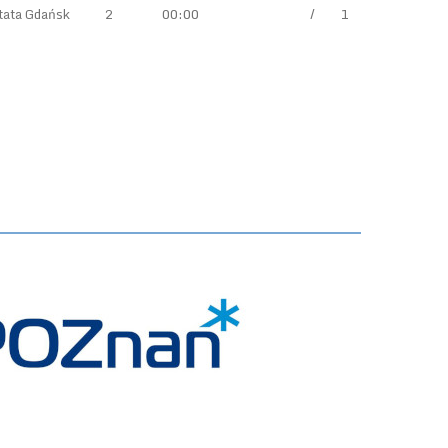
tata Gdańsk
2
00:00
/
1