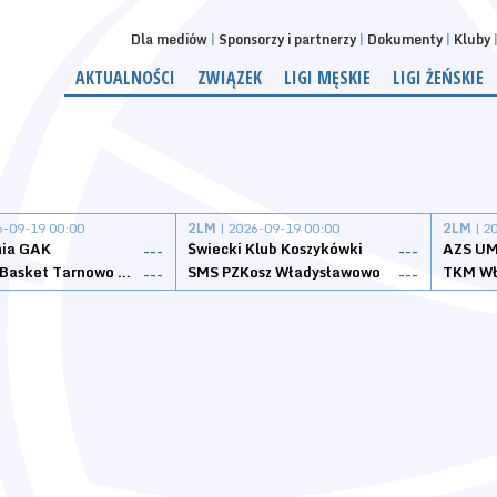
Dla mediów
Sponsorzy i partnerzy
Dokumenty
Kluby
AKTUALNOŚCI
ZWIĄZEK
LIGI MĘSKIE
LIGI ŻEŃSKIE
6-09-19 00:00
2LM
| 2026-09-19 00:00
2LM
| 2
nia GAK
Świecki Klub Koszykówki
AZS UM
---
---
Tarnovia Basket Tarnowo Podgórne
SMS PZKosz Władysławowo
TKM Wł
---
---