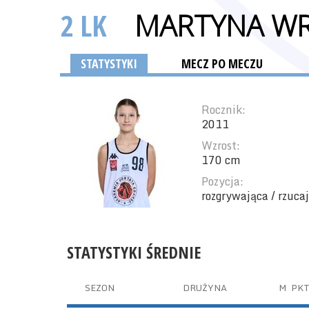
2 LK
MARTYNA W
STATYSTYKI
MECZ PO MECZU
Rocznik:
2011
Wzrost:
170 cm
Pozycja:
rozgrywająca / rzuca
STATYSTYKI ŚREDNIE
SEZON
DRUŻYNA
M
PK