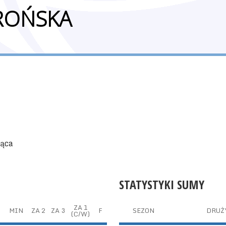
ROŃSKA
jąca
STATYSTYKI SUMY
ZA 1
T
MIN
ZA 2
ZA 3
F
SEZON
DRUŻ
(C/W)