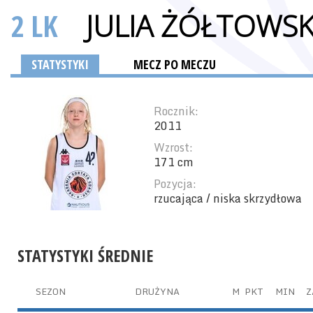
2 LK
JULIA ŻÓŁTOWS
STATYSTYKI
MECZ PO MECZU
Rocznik:
2011
Wzrost:
171 cm
Pozycja:
rzucająca / niska skrzydłowa
STATYSTYKI ŚREDNIE
SEZON
DRUŻYNA
M
PKT
MIN
Z