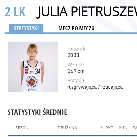
2 LK
JULIA PIETRUSZ
STATYSTYKI
MECZ PO MECZU
Rocznik:
2011
Wzrost:
169 cm
Pozycja:
rozgrywająca / rzucająca
STATYSTYKI ŚREDNIE
SEZON
DRUŻYNA
M
PKT
MIN
ZA