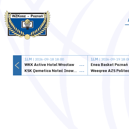
1LM
| 2026-09-18 18:00
1LM
| 2026-09-19 18:0
WKK Active Hotel Wrocław
Enea Basket Poznań
---
KSK Qemetica Noteć Inowrocław
---