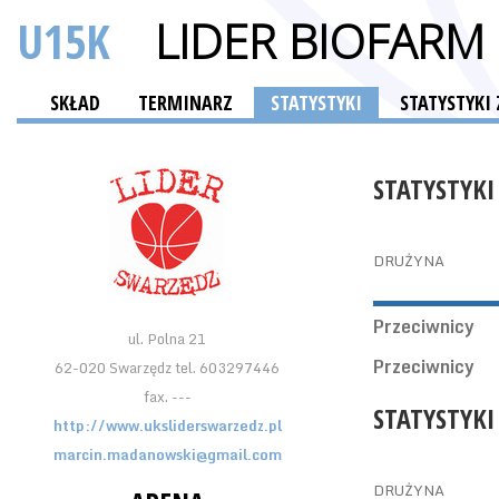
U15K
LIDER BIOFARM
SKŁAD
TERMINARZ
STATYSTYKI
STATYSTYKI
STATYSTYKI
DRUŻYNA
Przeciwnicy
ul. Polna 21
Przeciwnicy
62-020 Swarzędz tel. 603297446
fax. ---
STATYSTYKI
http://www.uksliderswarzedz.pl
marcin.madanowski@gmail.com
DRUŻYNA