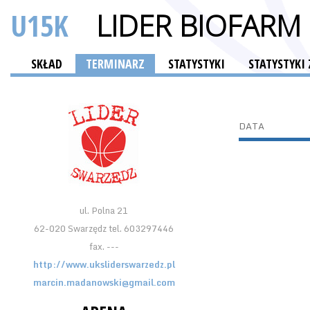
U15K
LIDER BIOFARM
SKŁAD
TERMINARZ
STATYSTYKI
STATYSTYKI
DATA
ul. Polna 21
62-020 Swarzędz tel. 603297446
fax. ---
http://www.uksliderswarzedz.pl
marcin.madanowski@gmail.com