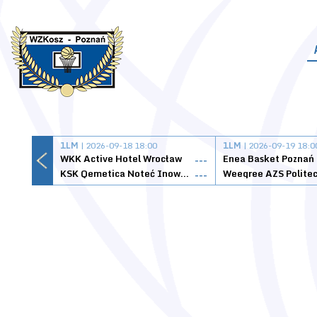
1LM
| 2026-09-18 18:00
1LM
| 2026-09-19 18:0
WKK Active Hotel Wrocław
Enea Basket Poznań
---
KSK Qemetica Noteć Inowrocław
---