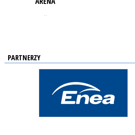
ARENA
, ,
PARTNERZY