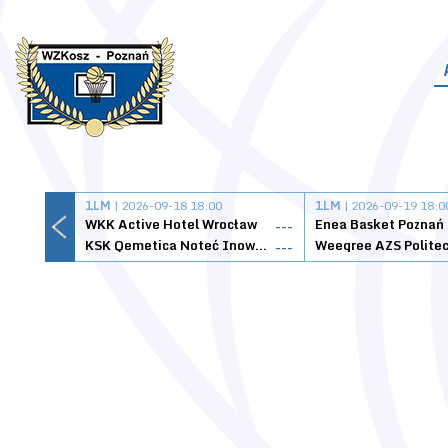
1LM
| 2026-09-18 18:00
1LM
| 2026-09-19 18:0
WKK Active Hotel Wrocław
Enea Basket Poznań
---
KSK Qemetica Noteć Inowrocław
---