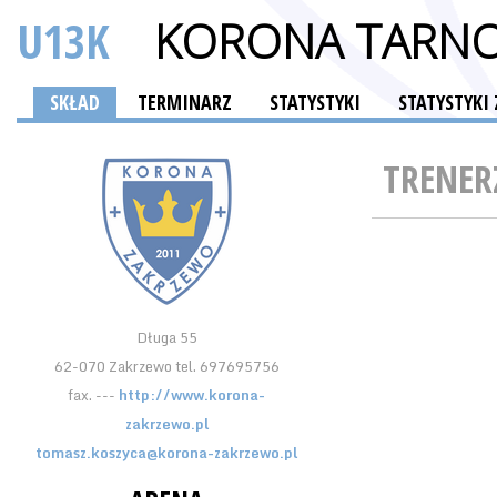
U13K
KORONA TARNO
SKŁAD
TERMINARZ
STATYSTYKI
STATYSTYKI
TRENER
Długa 55
62-070 Zakrzewo tel. 697695756
fax. ---
http://www.korona-
zakrzewo.pl
tomasz.koszyca@korona-zakrzewo.pl