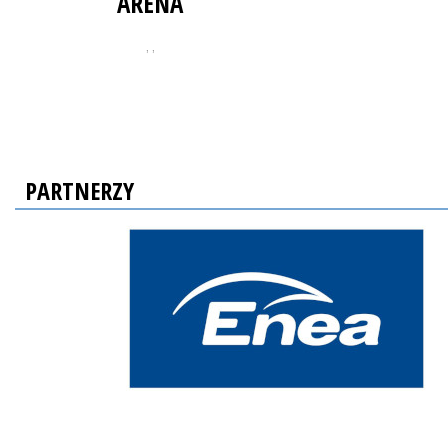
ARENA
, ,
PARTNERZY