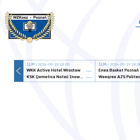
1LM
| 2026-09-18 18:00
1LM
| 2026-09-19 18:0
WKK Active Hotel Wrocław
Enea Basket Poznań
---
KSK Qemetica Noteć Inowrocław
---