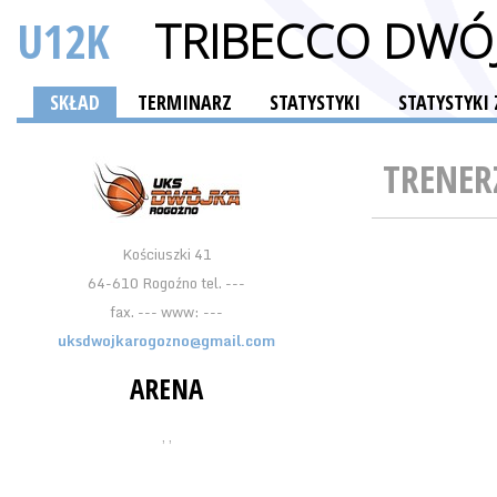
U12K
TRIBECCO DWÓ
SKŁAD
TERMINARZ
STATYSTYKI
STATYSTYKI
TRENER
Kościuszki 41
64-610 Rogoźno tel. ---
fax. --- www: ---
uksdwojkarogozno@gmail.com
ARENA
, ,