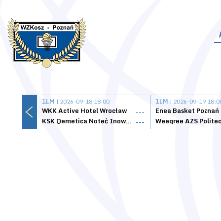
1LM
| 2026-09-18 18:00
1LM
| 2026-09-19 18:0
WKK Active Hotel Wrocław
Enea Basket Poznań
---
KSK Qemetica Noteć Inowrocław
---