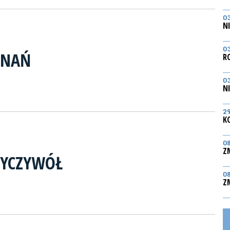
0
N
0
ZNAŃ
R
0
N
2
K
0
Z
RYCZYWÓŁ
0
Z