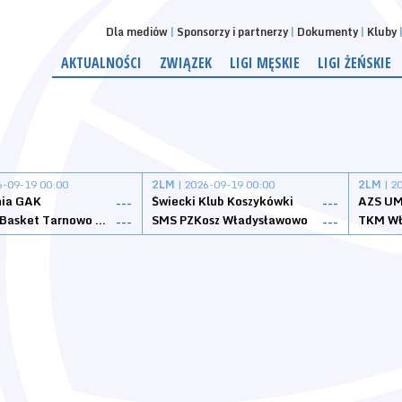
Dla mediów
Sponsorzy i partnerzy
Dokumenty
Kluby
AKTUALNOŚCI
ZWIĄZEK
LIGI MĘSKIE
LIGI ŻEŃSKIE
6-09-19 00:00
2LM
| 2026-09-19 00:00
2LM
| 2
nia GAK
Świecki Klub Koszykówki
AZS UM
---
---
Tarnovia Basket Tarnowo Podgórne
SMS PZKosz Władysławowo
TKM Wł
---
---