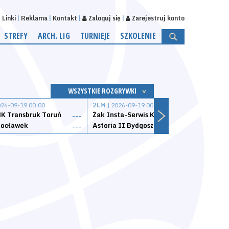
Linki
Reklama
Kontakt
Zaloguj się
Zarejestruj konto
STREFY
ARCH. LIG
TURNIEJE
SZKOLENIE
WSZYSTKIE ROZGRYWKI
026-09-19 00:00
2LM
| 2026-09-19 00:00
2LM
|
K Transbruk Toruń
Żak Insta-Serwis Koszalin
Energ
---
---
ocławek
Astoria II Bydgoszcz
Sklep
---
---