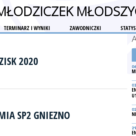
 MŁODZICZEK MŁODSZY
TERMINARZ I WYNIKI
ZAWODNICZKI
STATYS
ZISK 2020
0
M
0
E
U
0
MIA SP2 GNIEZNO
N
2
E