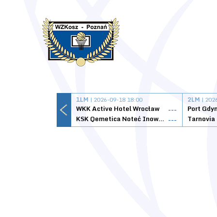
1LM
| 2026-09-18 18:00
2LM
| 202
WKK Active Hotel Wrocław
Port Gdy
---
KSK Qemetica Noteć Inowrocław
---