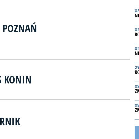
0
N
S POZNAŃ
0
R
0
N
2
K
 KONIN
0
Z
0
Z
RNIK