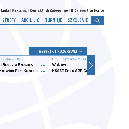
Linki
Reklama
Kontakt
Zaloguj się
Zarejestruj konto
STREFY
ARCH. LIG
TURNIEJE
SZKOLENIE
WSZYSTKIE ROZGRYWKI
026-09-20 18:00
BLK
| 2026-09-26 00:00
BLK
| 
 Resovia Rzeszów
Widzew
Wisła
---
---
Datzzy Kotwica Port Kołobrzeg
KSSSE Enea AJP Gorzów Wielkopolski
1KS Ś
---
---