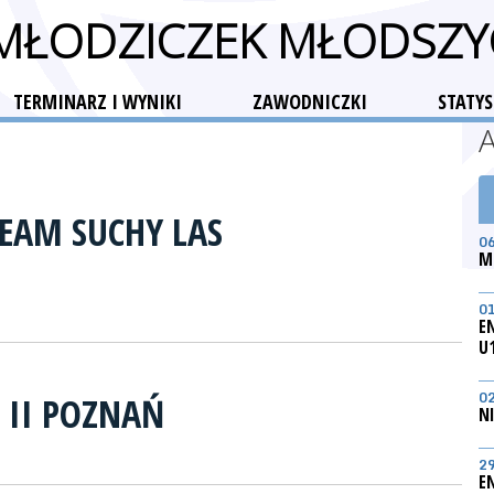
 MŁODZICZEK MŁODSZY
TERMINARZ I WYNIKI
ZAWODNICZKI
STATYS
TEAM SUCHY LAS
0
M
0
E
U
0
 II POZNAŃ
N
2
E