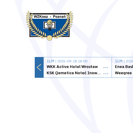
1LM
| 2026-09-18 18:00
1LM
| 202
WKK Active Hotel Wrocław
Enea Bas
---
KSK Qemetica Noteć Inowrocław
---