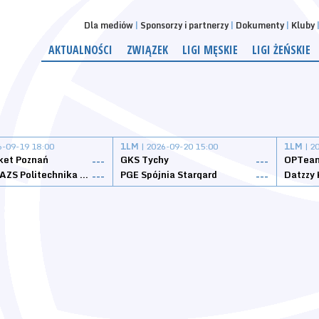
Dla mediów
Sponsorzy i partnerzy
Dokumenty
Kluby
AKTUALNOŚCI
ZWIĄZEK
LIGI MĘSKIE
LIGI ŻEŃSKIE
6-09-19 18:00
1LM
| 2026-09-20 15:00
1LM
| 2
ket Poznań
GKS Tychy
OPTeam
---
---
Weegree AZS Politechnika Opolska
PGE Spójnia Stargard
---
---