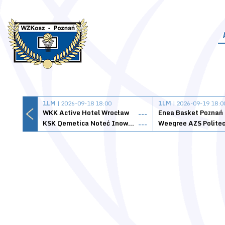
1LM
| 2026-09-18 18:00
1LM
| 2026-09-19 18:0
WKK Active Hotel Wrocław
Enea Basket Poznań
---
KSK Qemetica Noteć Inowrocław
---