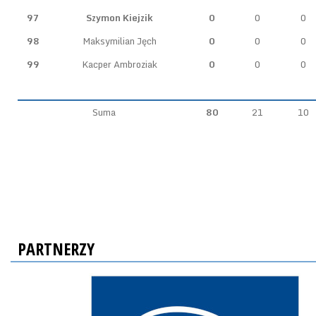
97
Szymon Kiejzik
0
0
0
98
Maksymilian Jęch
0
0
0
99
Kacper Ambroziak
0
0
0
Suma
80
21
10
PARTNERZY