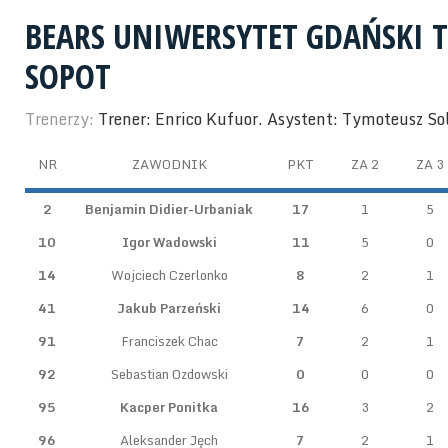
BEARS UNIWERSYTET GDAŃSKI T
SOPOT
Trenerzy:
Trener: Enrico Kufuor. Asystent: Tymoteusz So
NR
ZAWODNIK
PKT
ZA 2
ZA 3
2
Benjamin Didier-Urbaniak
17
1
5
10
Igor Wadowski
11
5
0
14
Wojciech Czerlonko
8
2
1
41
Jakub Parzeński
14
6
0
91
Franciszek Chac
7
2
1
92
Sebastian Ozdowski
0
0
0
95
Kacper Ponitka
16
3
2
96
Aleksander Jęch
7
2
1