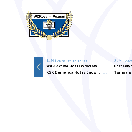
1LM
| 2026-09-18 18:00
2LM
| 202
WKK Active Hotel Wrocław
Port Gdy
---
KSK Qemetica Noteć Inowrocław
---