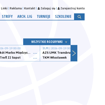
Linki
Reklama
Kontakt
Zaloguj się
Zarejestruj konto
STREFY
ARCH. LIG
TURNIEJE
SZKOLENIE
WSZYSTKIE ROZGRYWKI
026-09-19 00:00
2LM
| 2026-09-19 00:00
2LM
|
MKS Sokół Marbo Międzychód
AZS UMK Transbruk Toruń
Żak I
---
---
Trefl II Sopot
TKM Włocławek
Astor
---
---