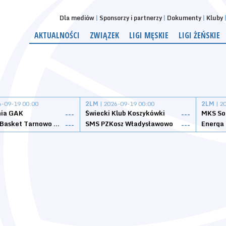
Dla mediów
Sponsorzy i partnerzy
Dokumenty
Kluby
AKTUALNOŚCI
ZWIĄZEK
LIGI MĘSKIE
LIGI ŻEŃSKIE
6-09-19 00:00
2LM
| 2026-09-19 00:00
2LM
| 2
nia GAK
Świecki Klub Koszykówki
---
---
Tarnovia Basket Tarnowo Podgórne
SMS PZKosz Władysławowo
Energa 
---
---