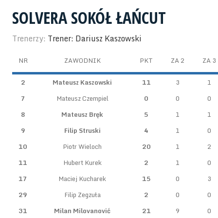
SOLVERA SOKÓŁ ŁAŃCUT
Trenerzy:
Trener: Dariusz Kaszowski
NR
ZAWODNIK
PKT
ZA 2
ZA 3
2
Mateusz Kaszowski
11
3
1
7
Mateusz Czempiel
0
0
0
8
Mateusz Bręk
5
1
1
9
Filip Struski
4
1
0
10
Piotr Wieloch
20
1
2
11
Hubert Kurek
2
1
0
17
Maciej Kucharek
15
0
3
29
Filip Zegzuła
2
0
0
31
Milan Milovanović
21
9
0