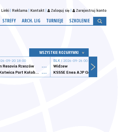
Linki
Reklama
Kontakt
Zaloguj się
Zarejestruj konto
STREFY
ARCH. LIG
TURNIEJE
SZKOLENIE
WSZYSTKIE ROZGRYWKI
026-09-20 18:00
BLK
| 2026-09-26 00:00
BLK
| 
 Resovia Rzeszów
Widzew
Wisła
---
---
Datzzy Kotwica Port Kołobrzeg
KSSSE Enea AJP Gorzów Wielkopolski
1KS Ś
---
---