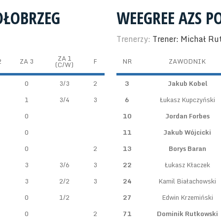
OŁOBRZEG
WEEGREE AZS P
Trenerzy:
Trener: Michał Ru
ZA 1
2
ZA 3
F
NR
ZAWODNIK
(C/W)
0
3/3
2
3
Jakub Kobel
1
3/4
3
6
Łukasz Kupczyński
0
10
Jordan Forbes
0
11
Jakub Wójcicki
0
2
13
Borys Baran
3
3/6
3
22
Łukasz Kłaczek
3
2/2
3
24
Kamil Białachowski
0
1/2
27
Edwin Krzemiński
0
2
71
Dominik Rutkowski