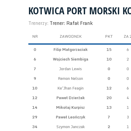
KOTWICA PORT MORSKI K
Trenerzy:
Trener: Rafał Frank
NR
ZAWODNIK
PKT
ZA 
0
Filip Małgorzaciak
15
6
6
Wojciech Siembiga
10
2
7
Jordan Lewis
0
0
9
Remon Nelson
0
0
10
Ke'Jhan Feagin
12
6
12
Paweł Dzierżak
20
4
14
Mikołaj Kurpisz
13
1
29
Paweł Leończyk
7
3
34
Szymon Janczak
2
1