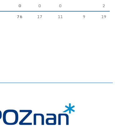
0
0
0
2
76
17
11
9
19