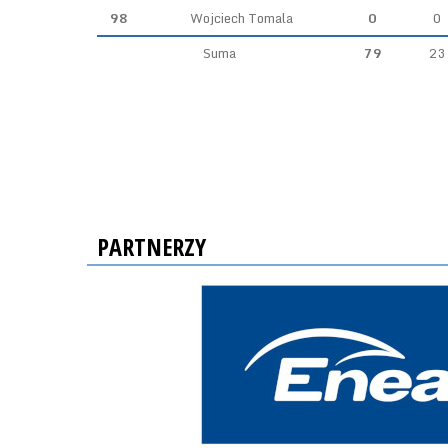
98
Wojciech Tomala
0
0
Suma
79
23
PARTNERZY