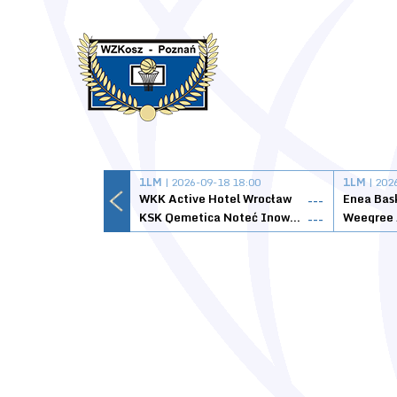
1LM
| 2026-09-18 18:00
1LM
| 202
WKK Active Hotel Wrocław
Enea Bas
---
KSK Qemetica Noteć Inowrocław
---