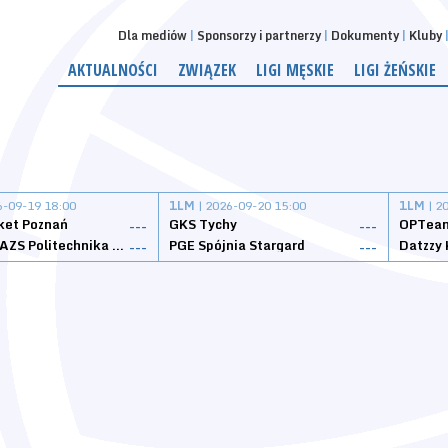
Dla mediów
Sponsorzy i partnerzy
Dokumenty
Kluby
AKTUALNOŚCI
ZWIĄZEK
LIGI MĘSKIE
LIGI ŻEŃSKIE
6-09-19 18:00
1LM
| 2026-09-20 15:00
1LM
| 2
ket Poznań
GKS Tychy
OPTeam
---
---
Weegree AZS Politechnika Opolska
PGE Spójnia Stargard
---
---