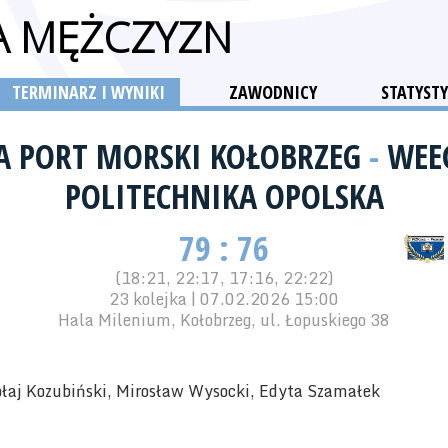
GA MĘŻCZYZN
TERMINARZ I WYNIKI
ZAWODNICY
STATYSTY
A PORT MORSKI KOŁOBRZEG
-
WEE
POLITECHNIKA OPOLSKA
79 : 76
(18:21, 22:17, 17:16, 22:22)
23 kolejka | 07.02.2026 15:00
Hala Milenium, Kołobrzeg, ul. Łopuskiego 38
łaj Kozubiński, Mirosław Wysocki, Edyta Szamałek