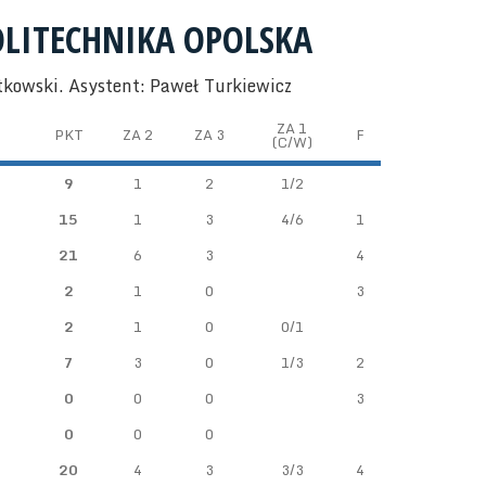
OLITECHNIKA OPOLSKA
tkowski. Asystent: Paweł Turkiewicz
ZA 1
PKT
ZA 2
ZA 3
F
(C/W)
9
1
2
1/2
15
1
3
4/6
1
21
6
3
4
2
1
0
3
2
1
0
0/1
7
3
0
1/3
2
0
0
0
3
0
0
0
20
4
3
3/3
4