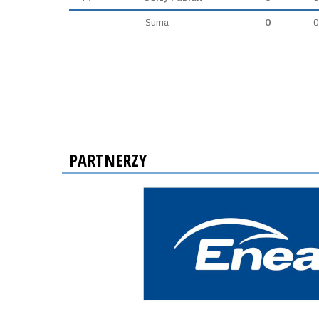
Suma
0
0
PARTNERZY