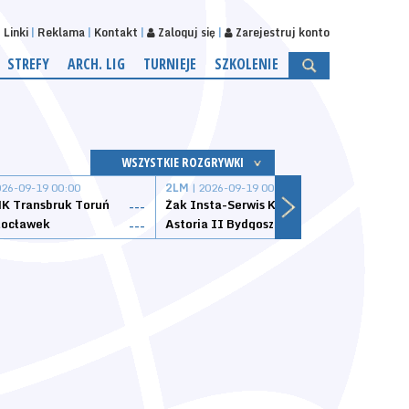
Linki
Reklama
Kontakt
Zaloguj się
Zarejestruj konto
STREFY
ARCH. LIG
TURNIEJE
SZKOLENIE
WSZYSTKIE ROZGRYWKI
026-09-19 00:00
2LM
| 2026-09-19 00:00
2LM
|
K Transbruk Toruń
Żak Insta-Serwis Koszalin
Energ
---
---
ocławek
Astoria II Bydgoszcz
Sklep
---
---