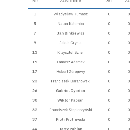
NR
ZAWODNIK
PKT
ZA
1
Władysław Tumasz
0
0
5
Natan Kalemba
0
0
7
Jan Binkiewicz
0
0
9
Jakub Grynia
0
0
13
Krzysztof Szner
0
0
15
Tomasz Adamek
0
0
17
Hubert Zdrojowy
0
0
23
Franciszek Baranowski
0
0
26
Gabriel Cyprian
0
0
30
Wiktor Pabian
0
0
32
Franciszek Stopierzyński
0
0
37
Piotr Piotrowski
0
0
44
Jerzy Pabian
0
0