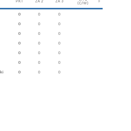
PKT
ZA 2
ZA 3
F
(C/W)
0
0
0
0
0
0
0
0
0
0
0
0
0
0
0
0
0
0
ki
0
0
0