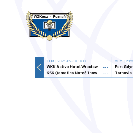
1LM
| 2026-09-18 18:00
2LM
| 202
WKK Active Hotel Wrocław
Port Gdy
---
KSK Qemetica Noteć Inowrocław
---