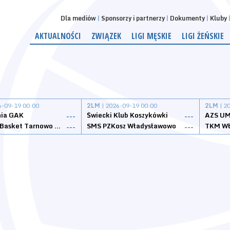
Dla mediów
Sponsorzy i partnerzy
Dokumenty
Kluby
AKTUALNOŚCI
ZWIĄZEK
LIGI MĘSKIE
LIGI ŻEŃSKIE
6-09-19 00:00
2LM
| 2026-09-19 00:00
2LM
| 2
nia GAK
Świecki Klub Koszykówki
AZS UM
---
---
Tarnovia Basket Tarnowo Podgórne
SMS PZKosz Władysławowo
TKM Wł
---
---