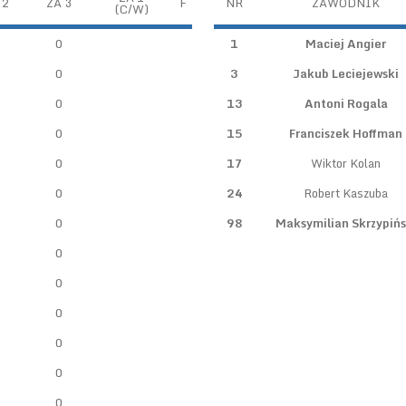
 2
ZA 3
F
NR
ZAWODNIK
(C/W)
0
1
Maciej Angier
0
3
Jakub Leciejewski
0
13
Antoni Rogala
0
15
Franciszek Hoffman
0
17
Wiktor Kolan
0
24
Robert Kaszuba
0
98
Maksymilian Skrzypińs
0
0
0
0
0
0