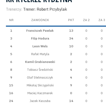
Trenerzy:
Trener: Robert Przybylak
NR
ZAWODNIK
PKT
ZA 2
ZA 3
1
Franciszek Pawlak
13
0
0
3
Filip Hodura
34
0
0
4
Leon Wels
10
0
0
5
Rafał Matyla
2
0
0
6
Kamil Grabianowski
2
0
0
8
Tobiasz Średziński
4
0
0
9
Olaf Stelmaszczyk
4
0
0
15
Mikołaj Skrzypiński
9
0
0
16
Maciej Kaczmarek
0
0
0
24
Jacek Kaszuba
14
0
0