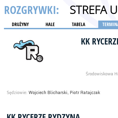
ROZGRYWKI:
STREFA 
DRUŻYNY
HALE
TABELA
TERMINA
KK RYCER
Środowiskowa Ha
Sędziowie:
Wojciech Blicharski, Piotr Ratajczak
KK RYCERZE RYDZYNA