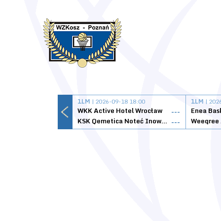
1LM
| 2026-09-18 18:00
1LM
| 202
WKK Active Hotel Wrocław
Enea Bas
---
KSK Qemetica Noteć Inowrocław
---