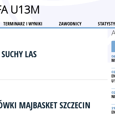
FA U13M
TERMINARZ I WYNIKI
ZAWODNICY
STATYSTY
 SUCHY LAS
0
M
0
E
U
0
N
ÓWKI MAJBASKET SZCZECIN
2
E