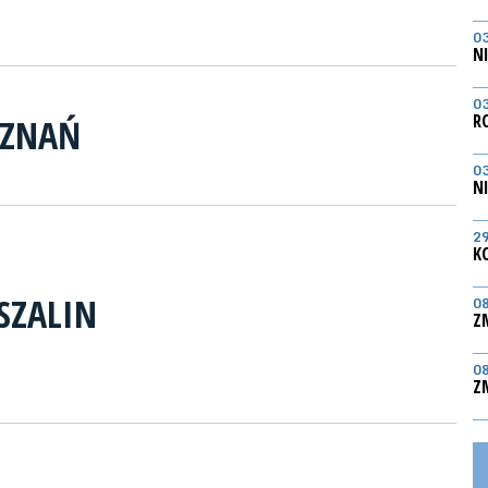
0
N
0
R
OZNAŃ
0
N
2
K
SZALIN
0
Z
0
Z