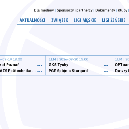
Dla mediów
Sponsorzy i partnerzy
Dokumenty
Kluby
AKTUALNOŚCI
ZWIĄZEK
LIGI MĘSKIE
LIGI ŻEŃSKIE
6-09-19 18:00
1LM
| 2026-09-20 15:00
1LM
| 2
ket Poznań
GKS Tychy
OPTeam
---
---
Weegree AZS Politechnika Opolska
PGE Spójnia Stargard
---
---