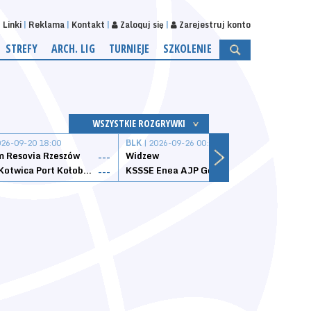
Linki
Reklama
Kontakt
Zaloguj się
Zarejestruj konto
STREFY
ARCH. LIG
TURNIEJE
SZKOLENIE
WSZYSTKIE ROZGRYWKI
026-09-20 18:00
BLK
| 2026-09-26 00:00
BLK
| 
 Resovia Rzeszów
Widzew
Wisła
---
---
Datzzy Kotwica Port Kołobrzeg
KSSSE Enea AJP Gorzów Wielkopolski
1KS Ś
---
---