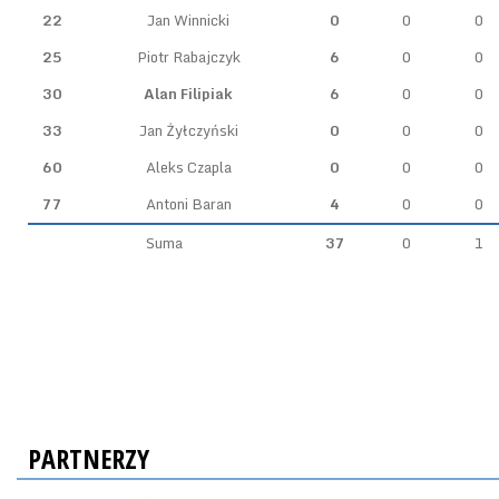
22
Jan Winnicki
0
0
0
25
Piotr Rabajczyk
6
0
0
30
Alan Filipiak
6
0
0
33
Jan Żyłczyński
0
0
0
60
Aleks Czapla
0
0
0
77
Antoni Baran
4
0
0
Suma
37
0
1
PARTNERZY