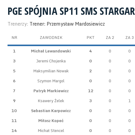
PGE SPÓJNIA SP11 SMS STARGA
Trenerzy:
Trener: Przemysław Mardosiewicz
NR
ZAWODNIK
PKT
ZA 2
ZA 3
1
Michał Lewandowski
4
0
0
3
Jeremi Chojenka
0
0
0
5
Maksymilian Nowak
2
0
0
6
Szymon Margol
0
0
0
7
Patryk Markiewicz
12
0
0
9
Ksawery Żelek
3
0
1
10
Sebastian Karpowicz
0
0
0
11
Miłosz Kopeć
0
0
0
14
Michał Stencel
0
0
0