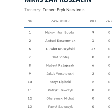
Trenerzy:
Trener: Eryk Naczlenis
NR
ZAWODNIK
PKT
ZA 
1
Maksymilian Bogdan
9
0
2
Antoni Kasprowiak
1
0
6
Oliwier Kruszyński
17
0
7
Olaf Sondej
0
0
8
Hubert Ratajczak
6
0
9
Jakub Wesołowski
2
0
10
Borys Lipiński
2
0
11
Patryk Szewczyk
0
0
12
Ofierzyński Michał
0
0
13
Paweł Szewczyk
0
0