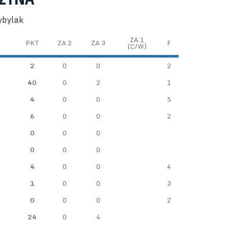
ybylak
ZA 1
PKT
ZA 2
ZA 3
F
(C/W)
2
0
0
2
40
0
2
1
4
0
0
5
6
0
0
2
0
0
0
0
0
0
4
0
0
4
1
0
0
3
0
0
0
2
24
0
4