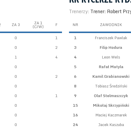
Trenerzy:
Trener: Robert Prz
ZA 1
2
ZA 3
F
NR
ZAWODNIK
(C/W)
0
1
1
Franciszek Pawlak
0
2
3
Filip Hodura
1
4
4
Leon Wels
0
5
Rafał Matyla
0
2
6
Kamil Grabianowski
0
8
Tobiasz Średziński
0
1
9
Olaf Stelmaszczyk
0
15
Mikołaj Skrzypiński
0
16
Maciej Kaczmarek
0
24
Jacek Kaszuba