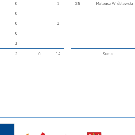
0
3
25
Mateusz Wróblewski
0
0
1
0
1
2
0
14
Suma