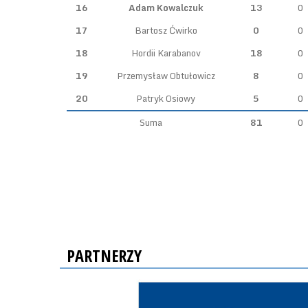
16
Adam Kowalczuk
13
0
17
Bartosz Ćwirko
0
0
18
Hordii Karabanov
18
0
19
Przemysław Obtułowicz
8
0
20
Patryk Osiowy
5
0
Suma
81
0
PARTNERZY