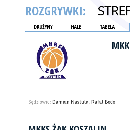
ROZGRYWKI:
STRE
DRUŻYNY
HALE
TABELA
MKK
Sędziowie:
Damian Nastula, Rafał Bodo
MKKS ŻAK KOSZALIN