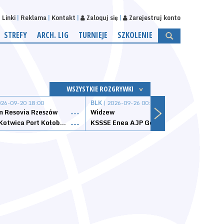
Linki
Reklama
Kontakt
Zaloguj się
Zarejestruj konto
STREFY
ARCH. LIG
TURNIEJE
SZKOLENIE
WSZYSTKIE ROZGRYWKI
026-09-20 18:00
BLK
| 2026-09-26 00:00
BLK
| 
 Resovia Rzeszów
Widzew
Wisła
---
---
Datzzy Kotwica Port Kołobrzeg
KSSSE Enea AJP Gorzów Wielkopolski
1KS Ś
---
---