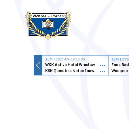
1LM
| 2026-09-18 18:00
1LM
| 202
WKK Active Hotel Wrocław
Enea Bas
---
KSK Qemetica Noteć Inowrocław
---