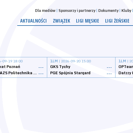
Dla mediów
Sponsorzy i partnerzy
Dokumenty
Kluby
AKTUALNOŚCI
ZWIĄZEK
LIGI MĘSKIE
LIGI ŻEŃSKIE
6-09-19 18:00
1LM
| 2026-09-20 15:00
1LM
| 2
ket Poznań
GKS Tychy
OPTeam
---
---
Weegree AZS Politechnika Opolska
PGE Spójnia Stargard
---
---