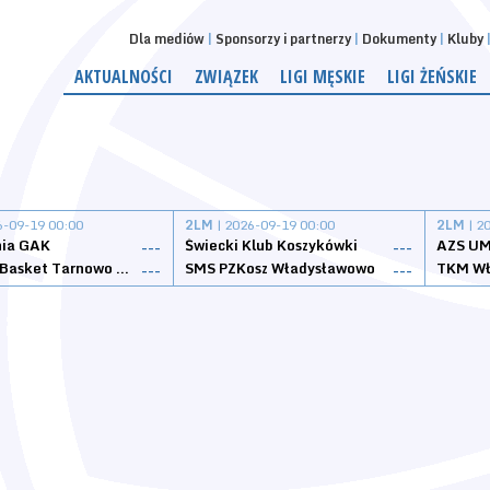
Dla mediów
Sponsorzy i partnerzy
Dokumenty
Kluby
AKTUALNOŚCI
ZWIĄZEK
LIGI MĘSKIE
LIGI ŻEŃSKIE
6-09-19 00:00
2LM
| 2026-09-19 00:00
2LM
| 2
nia GAK
Świecki Klub Koszykówki
AZS UM
---
---
Tarnovia Basket Tarnowo Podgórne
SMS PZKosz Władysławowo
TKM Wł
---
---