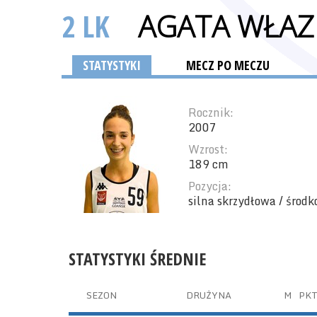
2 LK
AGATA WŁAZ
STATYSTYKI
MECZ PO MECZU
Rocznik:
2007
Wzrost:
189 cm
Pozycja:
silna skrzydłowa / środ
STATYSTYKI ŚREDNIE
SEZON
DRUŻYNA
M
PK