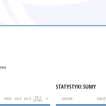
kowa
STATYSTYKI SUMY
ZA 1
T
MIN
ZA 2
ZA 3
F
SEZON
DRUŻ
(C/W)