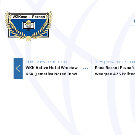
1LM
| 2026-09-18 18:00
1LM
| 2026-09-19 18:0
WKK Active Hotel Wrocław
Enea Basket Poznań
---
KSK Qemetica Noteć Inowrocław
---