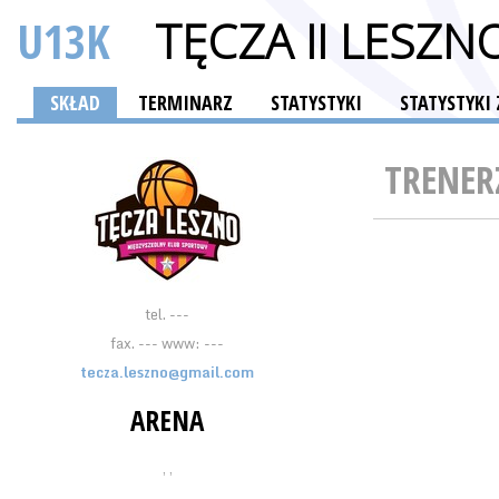
U13K
TĘCZA II LESZN
SKŁAD
TERMINARZ
STATYSTYKI
STATYSTYKI
TRENER
tel. ---
fax. --- www: ---
tecza.leszno@gmail.com
ARENA
, ,