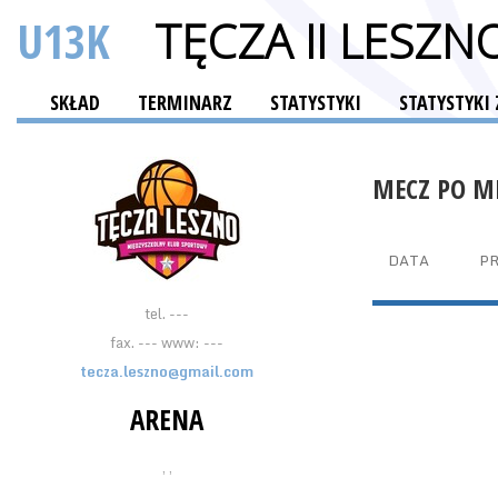
U13K
TĘCZA II LESZN
SKŁAD
TERMINARZ
STATYSTYKI
STATYSTYKI
MECZ PO M
DATA
P
tel. ---
fax. --- www: ---
tecza.leszno@gmail.com
ARENA
, ,