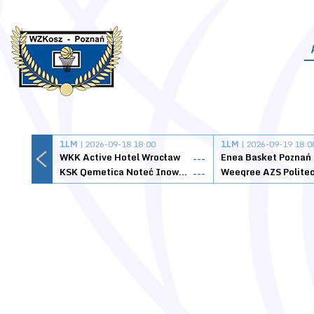
1LM
| 2026-09-18 18:00
1LM
| 2026-09-19 18:0
WKK Active Hotel Wrocław
Enea Basket Poznań
---
KSK Qemetica Noteć Inowrocław
---