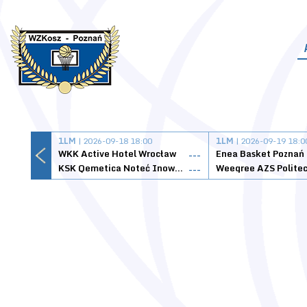
1LM
| 2026-09-18 18:00
1LM
| 2026-09-19 18:0
WKK Active Hotel Wrocław
Enea Basket Poznań
---
KSK Qemetica Noteć Inowrocław
---