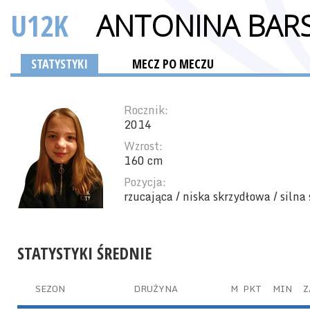
U12K
ANTONINA BAR
STATYSTYKI
MECZ PO MECZU
Rocznik:
2014
Wzrost:
160 cm
Pozycja:
rzucająca / niska skrzydłowa / silna
STATYSTYKI ŚREDNIE
SEZON
DRUŻYNA
M
PKT
MIN
Z