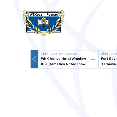
1LM
| 2026-09-18 18:00
2LM
| 202
WKK Active Hotel Wrocław
Port Gdy
---
KSK Qemetica Noteć Inowrocław
---