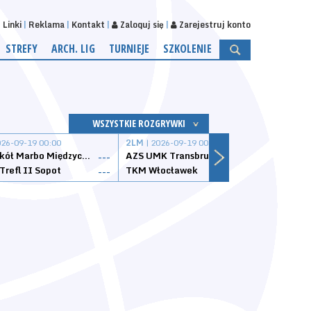
Linki
Reklama
Kontakt
Zaloguj się
Zarejestruj konto
STREFY
ARCH. LIG
TURNIEJE
SZKOLENIE
WSZYSTKIE ROZGRYWKI
026-09-19 00:00
2LM
| 2026-09-19 00:00
2LM
|
MKS Sokół Marbo Międzychód
AZS UMK Transbruk Toruń
Żak I
---
---
Trefl II Sopot
TKM Włocławek
Astor
---
---