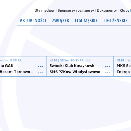
Dla mediów
Sponsorzy i partnerzy
Dokumenty
Kluby
AKTUALNOŚCI
ZWIĄZEK
LIGI MĘSKIE
LIGI ŻEŃSKIE
6-09-19 00:00
2LM
| 2026-09-19 00:00
2LM
| 2
nia GAK
Świecki Klub Koszykówki
---
---
Tarnovia Basket Tarnowo Podgórne
SMS PZKosz Władysławowo
Energa 
---
---