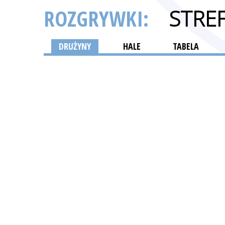
ROZGRYWKI:
STRE
DRUŻYNY
HALE
TABELA