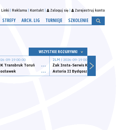
Linki
Reklama
Kontakt
Zaloguj się
Zarejestruj konto
STREFY
ARCH. LIG
TURNIEJE
SZKOLENIE
WSZYSTKIE ROZGRYWKI
026-09-19 00:00
2LM
| 2026-09-19 00:00
2LM
|
K Transbruk Toruń
Żak Insta-Serwis Koszalin
Energ
---
---
ocławek
Astoria II Bydgoszcz
Sklep
---
---