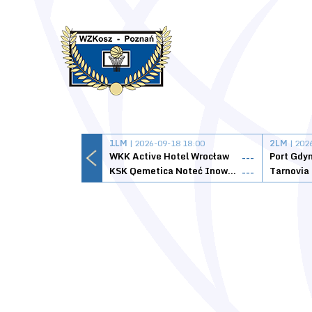
1LM
| 2026-09-18 18:00
2LM
| 202
WKK Active Hotel Wrocław
Port Gdy
---
KSK Qemetica Noteć Inowrocław
---