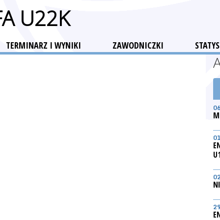
FA U22K
TERMINARZ I WYNIKI
ZAWODNICZKI
STATYS
0
M
0
E
U
0
N
2
E