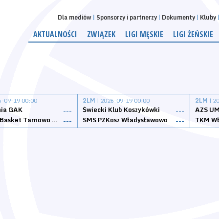
Dla mediów
Sponsorzy i partnerzy
Dokumenty
Kluby
AKTUALNOŚCI
ZWIĄZEK
LIGI MĘSKIE
LIGI ŻEŃSKIE
6-09-19 00:00
2LM
| 2026-09-19 00:00
2LM
| 2
nia GAK
Świecki Klub Koszykówki
AZS UM
---
---
Tarnovia Basket Tarnowo Podgórne
SMS PZKosz Władysławowo
TKM Wł
---
---