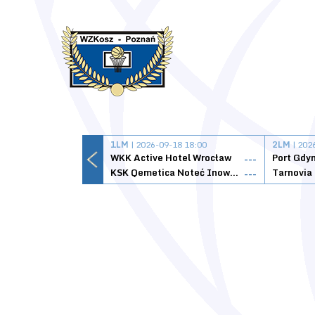
1LM
| 2026-09-18 18:00
2LM
| 202
WKK Active Hotel Wrocław
Port Gdy
---
KSK Qemetica Noteć Inowrocław
---