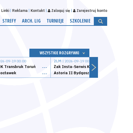
Linki
Reklama
Kontakt
Zaloguj się
Zarejestruj konto
STREFY
ARCH. LIG
TURNIEJE
SZKOLENIE
WSZYSTKIE ROZGRYWKI
026-09-19 00:00
2LM
| 2026-09-19 00:00
2LM
|
K Transbruk Toruń
Żak Insta-Serwis Koszalin
Energ
---
---
ocławek
Astoria II Bydgoszcz
Sklep
---
---