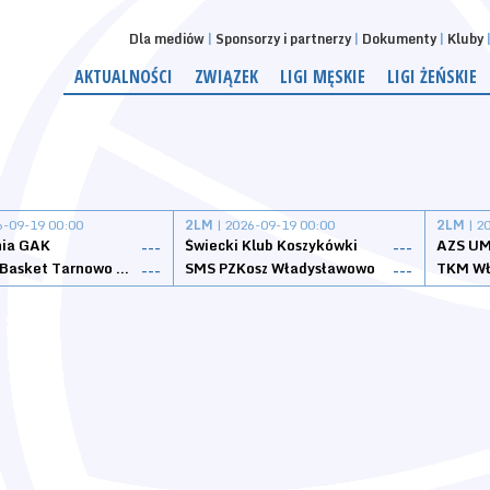
Dla mediów
Sponsorzy i partnerzy
Dokumenty
Kluby
AKTUALNOŚCI
ZWIĄZEK
LIGI MĘSKIE
LIGI ŻEŃSKIE
6-09-19 00:00
2LM
| 2026-09-19 00:00
2LM
| 2
nia GAK
Świecki Klub Koszykówki
AZS UM
---
---
Tarnovia Basket Tarnowo Podgórne
SMS PZKosz Władysławowo
TKM Wł
---
---