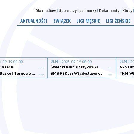
Dla mediów
Sponsorzy i partnerzy
Dokumenty
Kluby
AKTUALNOŚCI
ZWIĄZEK
LIGI MĘSKIE
LIGI ŻEŃSKIE
6-09-19 00:00
2LM
| 2026-09-19 00:00
2LM
| 2
nia GAK
Świecki Klub Koszykówki
AZS UM
---
---
Tarnovia Basket Tarnowo Podgórne
SMS PZKosz Władysławowo
TKM Wł
---
---