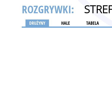
ROZGRYWKI:
STRE
DRUŻYNY
HALE
TABELA