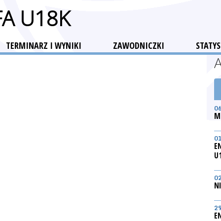
FA U18K
TERMINARZ I WYNIKI
ZAWODNICZKI
STATYS
0
M
0
E
U
0
N
2
E