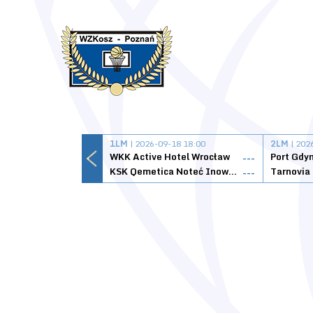
1LM
| 2026-09-18 18:00
2LM
| 202
WKK Active Hotel Wrocław
Port Gdy
---
KSK Qemetica Noteć Inowrocław
---