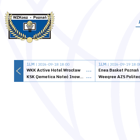
1LM
| 2026-09-18 18:00
1LM
| 2026-09-19 18:0
WKK Active Hotel Wrocław
Enea Basket Poznań
---
KSK Qemetica Noteć Inowrocław
---