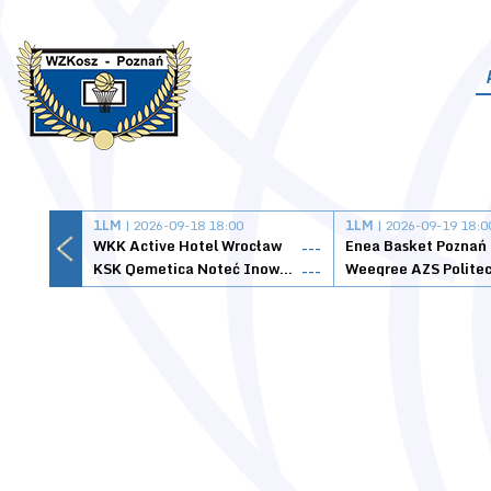
1LM
| 2026-09-18 18:00
1LM
| 2026-09-19 18:0
WKK Active Hotel Wrocław
Enea Basket Poznań
---
KSK Qemetica Noteć Inowrocław
---