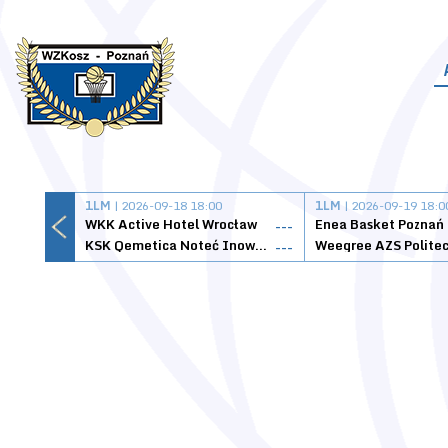
1LM
| 2026-09-18 18:00
1LM
| 2026-09-19 18:0
WKK Active Hotel Wrocław
Enea Basket Poznań
---
KSK Qemetica Noteć Inowrocław
---