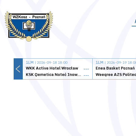
1LM
| 2026-09-18 18:00
1LM
| 2026-09-19 18:0
WKK Active Hotel Wrocław
Enea Basket Poznań
---
KSK Qemetica Noteć Inowrocław
---