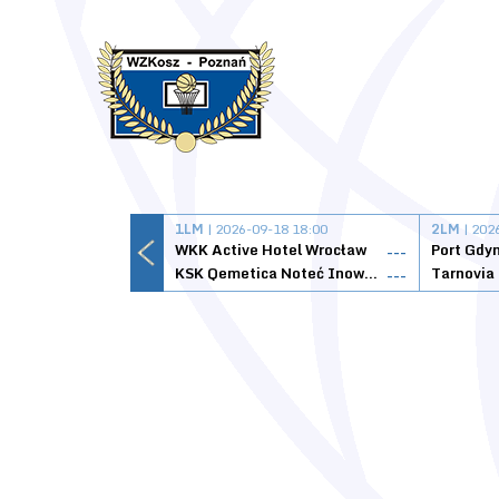
1LM
| 2026-09-18 18:00
2LM
| 202
WKK Active Hotel Wrocław
Port Gdy
---
KSK Qemetica Noteć Inowrocław
---