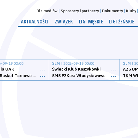
Dla mediów
Sponsorzy i partnerzy
Dokumenty
Kluby
AKTUALNOŚCI
ZWIĄZEK
LIGI MĘSKIE
LIGI ŻEŃSKIE
6-09-19 00:00
2LM
| 2026-09-19 00:00
2LM
| 2
nia GAK
Świecki Klub Koszykówki
AZS UM
---
---
Tarnovia Basket Tarnowo Podgórne
SMS PZKosz Władysławowo
TKM Wł
---
---