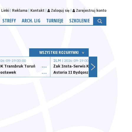
Linki
Reklama
Kontakt
Zaloguj się
Zarejestruj konto
STREFY
ARCH. LIG
TURNIEJE
SZKOLENIE
WSZYSTKIE ROZGRYWKI
026-09-19 00:00
2LM
| 2026-09-19 00:00
2LM
|
K Transbruk Toruń
Żak Insta-Serwis Koszalin
Energ
---
---
ocławek
Astoria II Bydgoszcz
Sklep
---
---