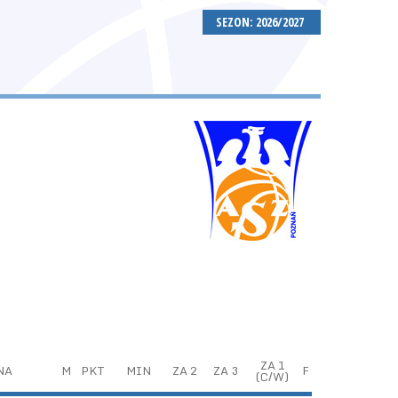
SEZON: 2026/2027
ZA 1
NA
M
PKT
MIN
ZA 2
ZA 3
F
(C/W)