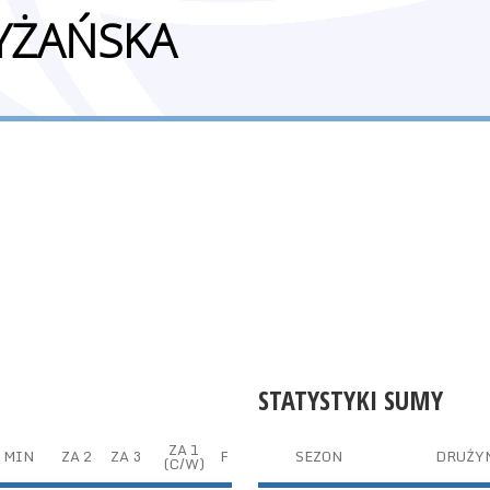
YŻAŃSKA
STATYSTYKI SUMY
ZA 1
MIN
ZA 2
ZA 3
F
SEZON
DRUŻY
(C/W)