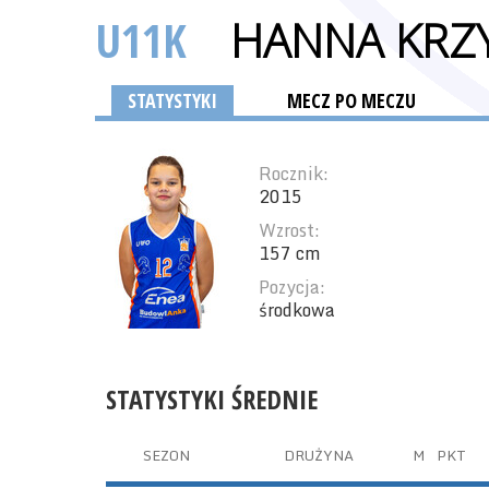
U11K
HANNA KRZ
STATYSTYKI
MECZ PO MECZU
Rocznik:
2015
Wzrost:
157 cm
Pozycja:
środkowa
STATYSTYKI ŚREDNIE
SEZON
DRUŻYNA
M
PKT