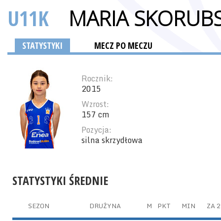
U11K
MARIA SKORUB
STATYSTYKI
MECZ PO MECZU
Rocznik:
2015
Wzrost:
157 cm
Pozycja:
silna skrzydłowa
STATYSTYKI ŚREDNIE
SEZON
DRUŻYNA
M
PKT
MIN
ZA 2