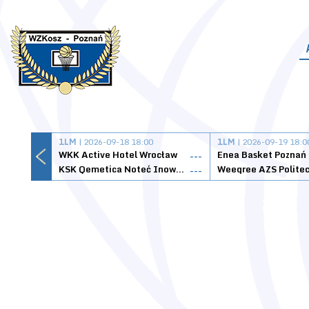
1LM
| 2026-09-18 18:00
1LM
| 2026-09-19 18:0
WKK Active Hotel Wrocław
Enea Basket Poznań
---
KSK Qemetica Noteć Inowrocław
---