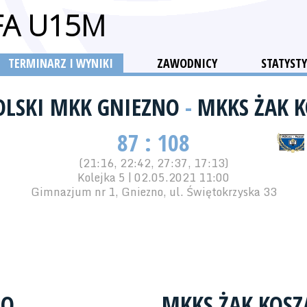
FA U15M
TERMINARZ I WYNIKI
ZAWODNICY
STATYSTY
POLSKI MKK GNIEZNO
-
MKKS ŻAK K
87 : 108
(21:16, 22:42, 27:37, 17:13)
Kolejka 5 | 02.05.2021 11:00
Gimnazjum nr 1, Gniezno, ul. Świętokrzyska 33
NO
MKKS ŻAK KOSZ