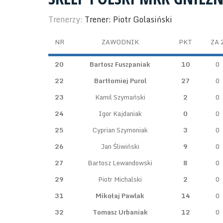
Trenerzy:
Trener: Piotr Golasiński
NR
ZAWODNIK
PKT
ZA 
20
Bartosz Fuszpaniak
10
0
22
Bartłomiej Purol
27
0
23
Kamil Szymański
2
0
24
Igor Kajdaniak
0
0
25
Cyprian Szymoniak
3
0
26
Jan Śliwiński
9
0
27
Bartosz Lewandowski
8
0
29
Piotr Michalski
2
0
31
Mikołaj Pawlak
14
0
32
Tomasz Urbaniak
12
0