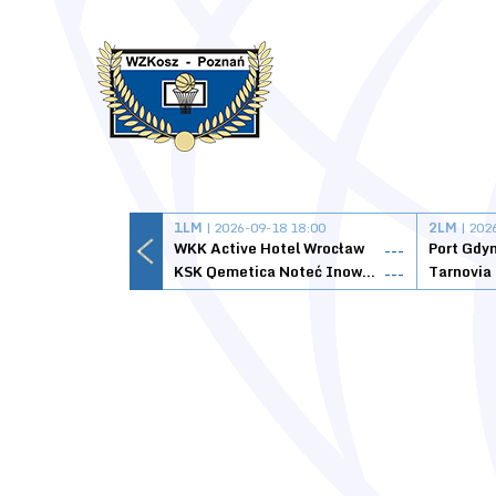
1LM
| 2026-09-18 18:00
2LM
| 202
WKK Active Hotel Wrocław
Port Gdy
---
KSK Qemetica Noteć Inowrocław
---