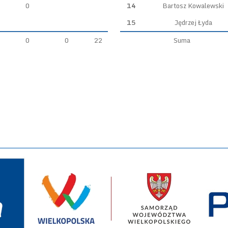
0
14
Bartosz Kowalewski
15
Jędrzej Łyda
0
0
22
Suma