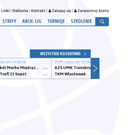
Linki
Reklama
Kontakt
Zaloguj się
Zarejestruj konto
STREFY
ARCH. LIG
TURNIEJE
SZKOLENIE
WSZYSTKIE ROZGRYWKI
026-09-19 00:00
2LM
| 2026-09-19 00:00
2LM
|
MKS Sokół Marbo Międzychód
AZS UMK Transbruk Toruń
Żak I
---
---
Trefl II Sopot
TKM Włocławek
Astor
---
---