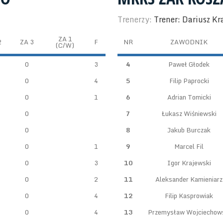
Trenerzy:
Trener: Dariusz Kr
ZA 1
2
ZA 3
F
NR
ZAWODNIK
(C/W)
0
3
4
Paweł Głodek
0
4
5
Filip Paprocki
0
1
6
Adrian Tomicki
0
7
Łukasz Wiśniewski
0
8
Jakub Burczak
0
1
9
Marcel Fil
0
3
10
Igor Krajewski
0
2
11
Aleksander Kamieniarz
0
4
12
Filip Kasprowiak
0
4
13
Przemysław Wojciechow