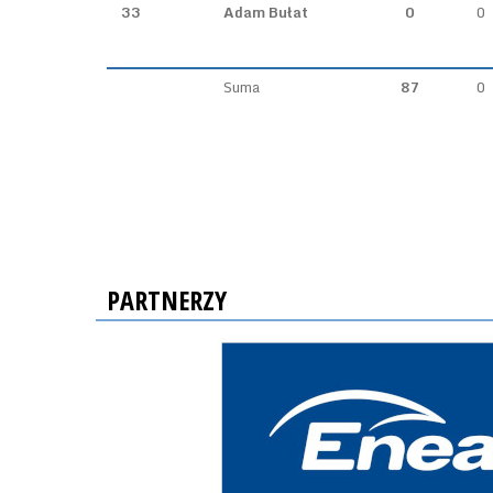
33
Adam Bułat
0
0
Suma
87
0
PARTNERZY