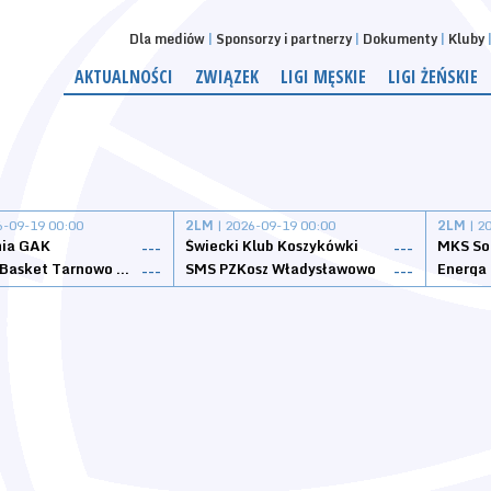
Dla mediów
Sponsorzy i partnerzy
Dokumenty
Kluby
AKTUALNOŚCI
ZWIĄZEK
LIGI MĘSKIE
LIGI ŻEŃSKIE
6-09-19 00:00
2LM
| 2026-09-19 00:00
2LM
| 2
nia GAK
Świecki Klub Koszykówki
---
---
Tarnovia Basket Tarnowo Podgórne
SMS PZKosz Władysławowo
Energa 
---
---