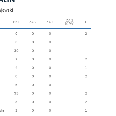
ajewski
ZA 1
PKT
ZA 2
ZA 3
F
(C/W)
0
0
0
2
3
0
0
30
0
0
7
0
0
2
4
0
0
1
0
0
0
2
5
0
0
35
0
0
2
6
0
0
2
ski
2
0
0
1