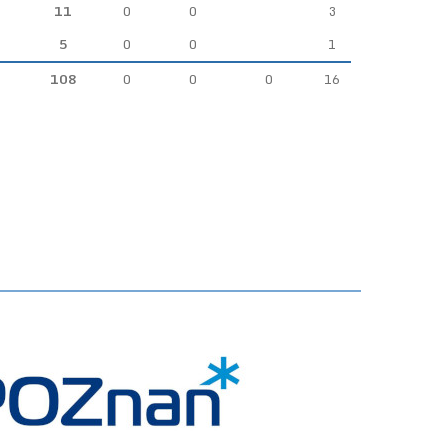
11
0
0
3
5
0
0
1
108
0
0
0
16