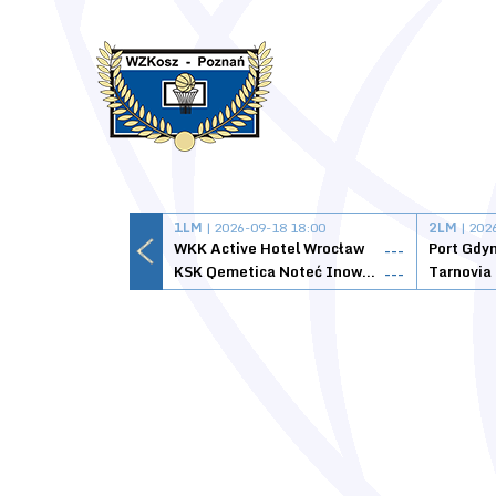
1LM
| 2026-09-18 18:00
2LM
| 202
WKK Active Hotel Wrocław
Port Gdy
---
KSK Qemetica Noteć Inowrocław
---