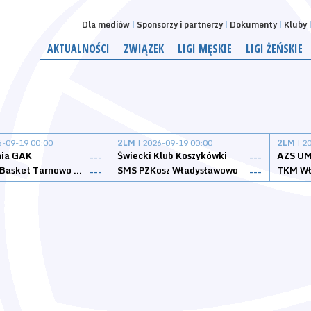
Dla mediów
Sponsorzy i partnerzy
Dokumenty
Kluby
AKTUALNOŚCI
ZWIĄZEK
LIGI MĘSKIE
LIGI ŻEŃSKIE
6-09-19 00:00
2LM
| 2026-09-19 00:00
2LM
| 2
nia GAK
Świecki Klub Koszykówki
AZS UM
---
---
Tarnovia Basket Tarnowo Podgórne
SMS PZKosz Władysławowo
TKM Wł
---
---