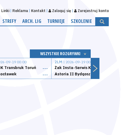
Linki
Reklama
Kontakt
Zaloguj się
Zarejestruj konto
STREFY
ARCH. LIG
TURNIEJE
SZKOLENIE
WSZYSTKIE ROZGRYWKI
026-09-19 00:00
2LM
| 2026-09-19 00:00
2LM
|
K Transbruk Toruń
Żak Insta-Serwis Koszalin
Energ
---
---
ocławek
Astoria II Bydgoszcz
Sklep
---
---