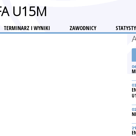
FA U15M
TERMINARZ I WYNIKI
ZAWODNICY
STATYSTY
0
M
0
E
U
0
N
2
E