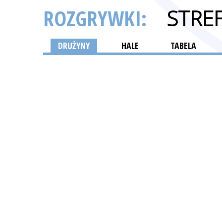
ROZGRYWKI:
STRE
DRUŻYNY
HALE
TABELA