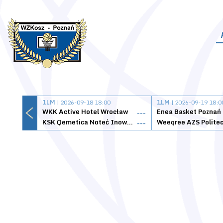
1LM
| 2026-09-18 18:00
1LM
| 2026-09-19 18:0
WKK Active Hotel Wrocław
Enea Basket Poznań
---
KSK Qemetica Noteć Inowrocław
---