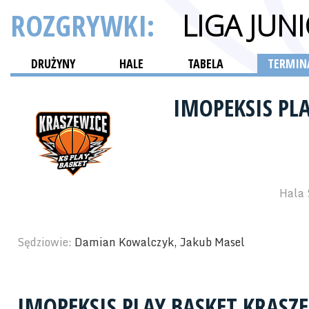
ROZGRYWKI:
LIGA JU
DRUŻYNY
HALE
TABELA
TERMINA
IMOPEKSIS PL
Hala 
Sędziowie:
Damian Kowalczyk, Jakub Masel
IMOPEKSIS PLAY BASKET KRASZ