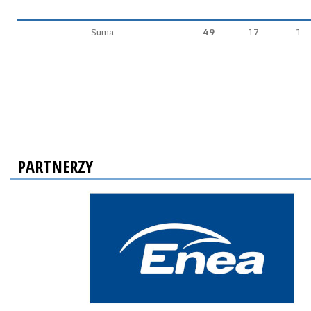
Suma
49
17
1
PARTNERZY