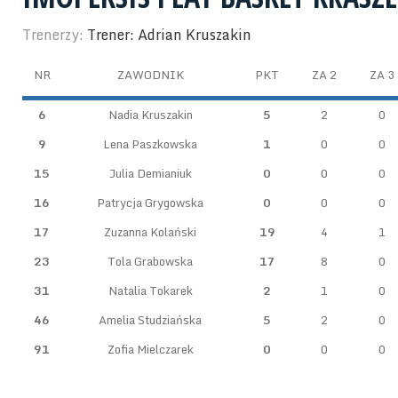
Trenerzy:
Trener: Adrian Kruszakin
NR
ZAWODNIK
PKT
ZA 2
ZA 3
6
Nadia Kruszakin
5
2
0
9
Lena Paszkowska
1
0
0
15
Julia Demianiuk
0
0
0
16
Patrycja Grygowska
0
0
0
17
Zuzanna Kolański
19
4
1
23
Tola Grabowska
17
8
0
31
Natalia Tokarek
2
1
0
46
Amelia Studziańska
5
2
0
91
Zofia Mielczarek
0
0
0