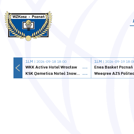
1LM
| 2026-09-18 18:00
1LM
| 2026-09-19 18:0
WKK Active Hotel Wrocław
Enea Basket Poznań
---
KSK Qemetica Noteć Inowrocław
---