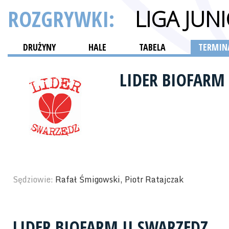
ROZGRYWKI:
LIGA JU
DRUŻYNY
HALE
TABELA
TERMINA
LIDER BIOFARM
Sędziowie:
Rafał Śmigowski, Piotr Ratajczak
LIDER BIOFARM II SWARZĘDZ