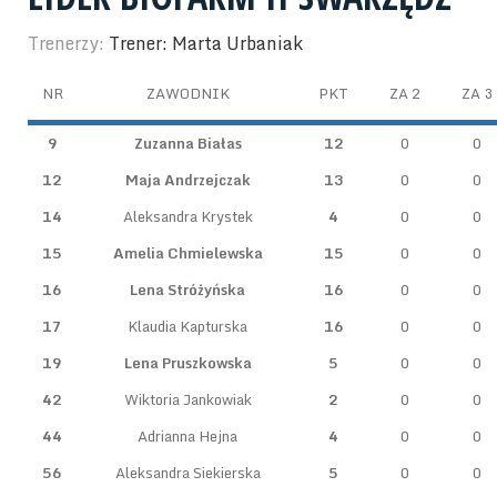
Trenerzy:
Trener: Marta Urbaniak
NR
ZAWODNIK
PKT
ZA 2
ZA 3
9
Zuzanna Białas
12
0
0
12
Maja Andrzejczak
13
0
0
14
Aleksandra Krystek
4
0
0
15
Amelia Chmielewska
15
0
0
16
Lena Stróżyńska
16
0
0
17
Klaudia Kapturska
16
0
0
19
Lena Pruszkowska
5
0
0
42
Wiktoria Jankowiak
2
0
0
44
Adrianna Hejna
4
0
0
56
Aleksandra Siekierska
5
0
0