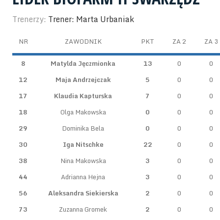
Trenerzy:
Trener: Marta Urbaniak
NR
ZAWODNIK
PKT
ZA 2
ZA 3
8
Matylda Jęczmionka
13
0
0
12
Maja Andrzejczak
5
0
0
17
Klaudia Kapturska
7
0
0
18
Olga Makowska
0
0
0
29
Dominika Bela
0
0
0
30
Iga Nitschke
22
0
0
38
Nina Makowska
3
0
0
44
Adrianna Hejna
3
0
0
56
Aleksandra Siekierska
2
0
0
73
Zuzanna Gromek
2
0
0