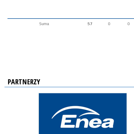
Suma
57
0
0
PARTNERZY