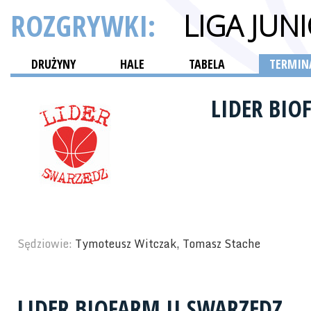
ROZGRYWKI:
LIGA JU
DRUŻYNY
HALE
TABELA
TERMINA
LIDER BIO
Sędziowie:
Tymoteusz Witczak, Tomasz Stache
LIDER BIOFARM II SWARZĘDZ