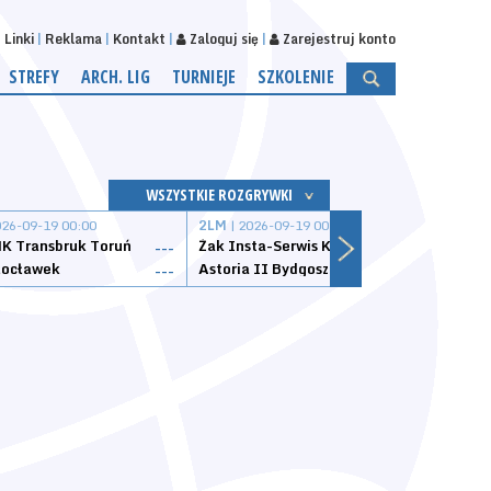
Linki
Reklama
Kontakt
Zaloguj się
Zarejestruj konto
STREFY
ARCH. LIG
TURNIEJE
SZKOLENIE
WSZYSTKIE ROZGRYWKI
026-09-19 00:00
2LM
| 2026-09-19 00:00
2LM
|
K Transbruk Toruń
Żak Insta-Serwis Koszalin
Energ
---
---
ocławek
Astoria II Bydgoszcz
Sklep
---
---