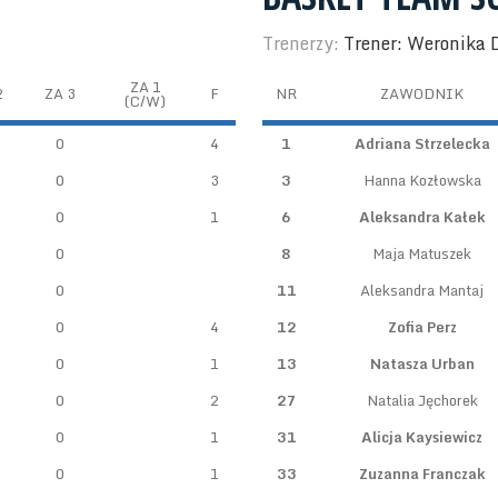
Trenerzy:
Trener: Weronika 
ZA 1
2
ZA 3
F
NR
ZAWODNIK
(C/W)
0
4
1
Adriana Strzelecka
0
3
3
Hanna Kozłowska
0
1
6
Aleksandra Kałek
0
8
Maja Matuszek
0
11
Aleksandra Mantaj
0
4
12
Zofia Perz
0
1
13
Natasza Urban
0
2
27
Natalia Jęchorek
0
1
31
Alicja Kaysiewicz
0
1
33
Zuzanna Franczak