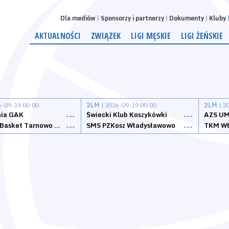
Dla mediów
Sponsorzy i partnerzy
Dokumenty
Kluby
AKTUALNOŚCI
ZWIĄZEK
LIGI MĘSKIE
LIGI ŻEŃSKIE
6-09-19 00:00
2LM
| 2026-09-19 00:00
2LM
| 2
nia GAK
Świecki Klub Koszykówki
AZS UM
---
---
Tarnovia Basket Tarnowo Podgórne
SMS PZKosz Władysławowo
TKM Wł
---
---