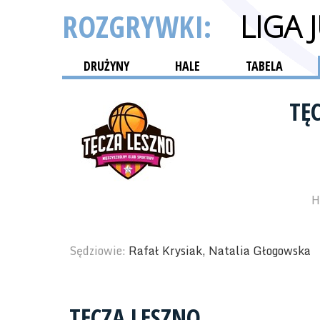
ROZGRYWKI:
LIGA
DRUŻYNY
HALE
TABELA
TĘ
H
Sędziowie:
Rafał Krysiak, Natalia Głogowska
TĘCZA LESZNO