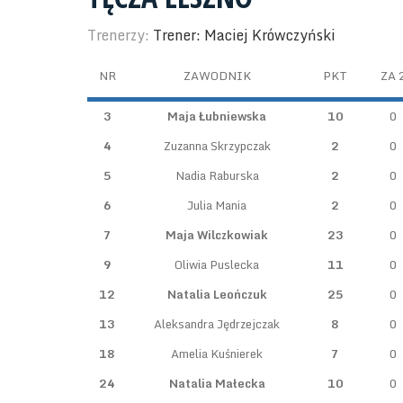
Trenerzy:
Trener: Maciej Krówczyński
NR
ZAWODNIK
PKT
ZA 
3
Maja Łubniewska
10
0
4
Zuzanna Skrzypczak
2
0
5
Nadia Raburska
2
0
6
Julia Mania
2
0
7
Maja Wilczkowiak
23
0
9
Oliwia Puslecka
11
0
12
Natalia Leończuk
25
0
13
Aleksandra Jędrzejczak
8
0
18
Amelia Kuśnierek
7
0
24
Natalia Małecka
10
0