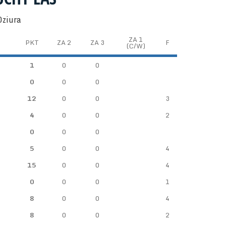
Dziura
ZA 1
PKT
ZA 2
ZA 3
F
(C/W)
1
0
0
0
0
0
12
0
0
3
4
0
0
2
0
0
0
5
0
0
4
15
0
0
4
0
0
0
1
8
0
0
4
8
0
0
2