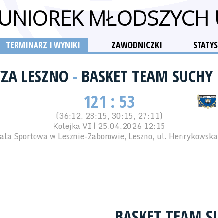
 JUNIOREK MŁODSZYCH
TERMINARZ I WYNIKI
ZAWODNICZKI
STATYS
CZA LESZNO
-
BASKET TEAM SUCHY 
121 : 53
(36:12, 28:15, 30:15, 27:11)
Kolejka VI | 25.04.2026 12:15
ala Sportowa w Lesznie-Zaborowie, Leszno, ul. Henrykowska
BASKET TEAM S