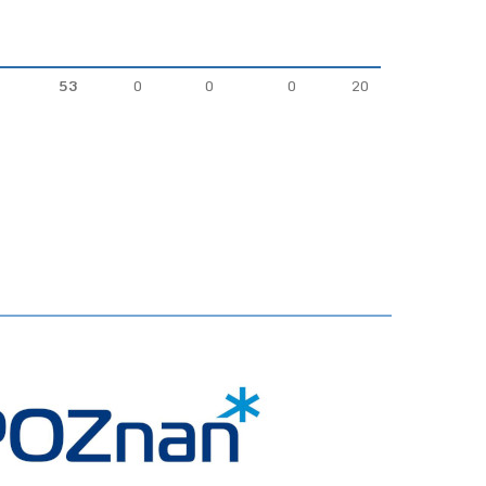
53
0
0
0
20