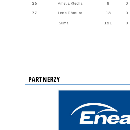
26
Amelia Klecha
8
0
77
Lena Chmura
13
0
Suma
121
0
PARTNERZY