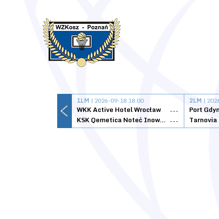
1LM
| 2026-09-18 18:00
2LM
| 202
WKK Active Hotel Wrocław
Port Gdy
---
KSK Qemetica Noteć Inowrocław
---