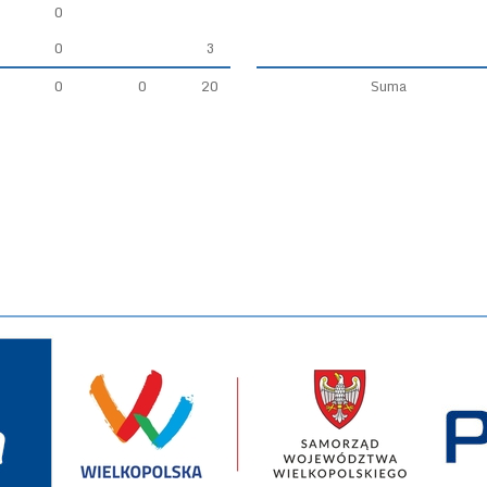
0
0
3
0
0
20
Suma