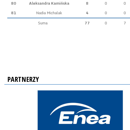
80
Aleksandra Kamińska
8
0
0
81
Nadia Michalak
4
0
0
Suma
77
0
7
PARTNERZY