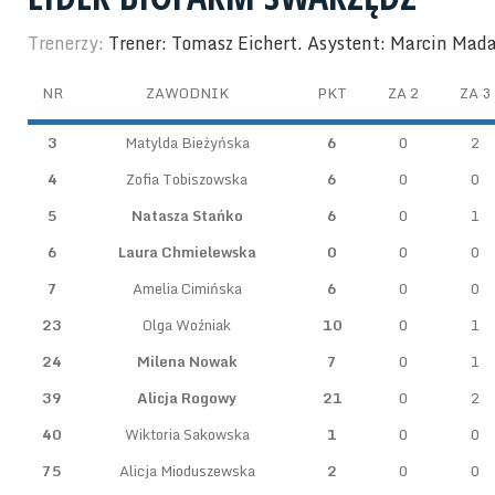
Trenerzy:
Trener: Tomasz Eichert. Asystent: Marcin Mad
NR
ZAWODNIK
PKT
ZA 2
ZA 3
3
Matylda Bieżyńska
6
0
2
4
Zofia Tobiszowska
6
0
0
5
Natasza Stańko
6
0
1
6
Laura Chmielewska
0
0
0
7
Amelia Cimińska
6
0
0
23
Olga Woźniak
10
0
1
24
Milena Nowak
7
0
1
39
Alicja Rogowy
21
0
2
40
Wiktoria Sakowska
1
0
0
75
Alicja Mioduszewska
2
0
0