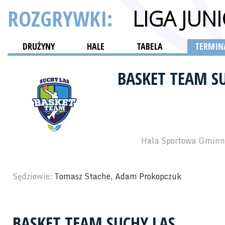
ROZGRYWKI:
LIGA JU
DRUŻYNY
HALE
TABELA
TERMINA
BASKET TEAM S
Hala Sportowa Gminne
Sędziowie:
Tomasz Stache, Adam Prokopczuk
BASKET TEAM SUCHY LAS