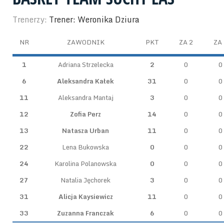
Trenerzy:
Trener: Weronika Dziura
NR
ZAWODNIK
PKT
ZA 2
ZA 
1
Adriana Strzelecka
2
0
0
6
Aleksandra Kałek
31
0
0
11
Aleksandra Mantaj
3
0
0
12
Zofia Perz
14
0
0
13
Natasza Urban
11
0
0
22
Lena Bukowska
0
0
0
24
Karolina Polanowska
0
0
0
27
Natalia Jęchorek
3
0
0
31
Alicja Kaysiewicz
11
0
0
33
Zuzanna Franczak
6
0
0