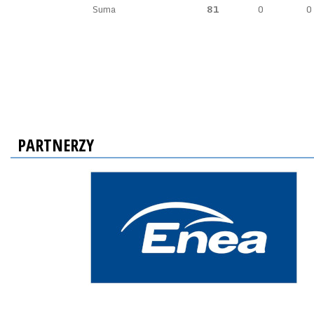
Suma
81
0
0
PARTNERZY