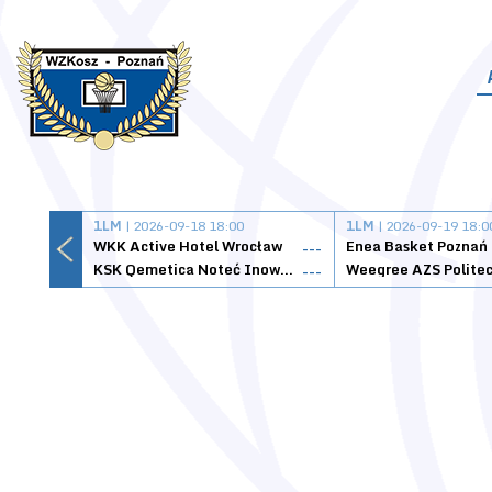
1LM
| 2026-09-18 18:00
1LM
| 2026-09-19 18:0
WKK Active Hotel Wrocław
Enea Basket Poznań
---
KSK Qemetica Noteć Inowrocław
---